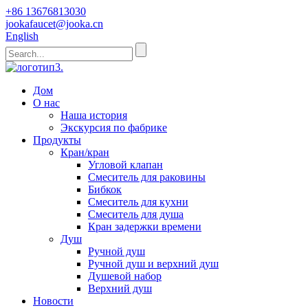
+86 13676813030
jookafaucet@jooka.cn
English
Дом
О нас
Наша история
Экскурсия по фабрике
Продукты
Кран/кран
Угловой клапан
Смеситель для раковины
Бибкок
Смеситель для кухни
Смеситель для душа
Кран задержки времени
Душ
Ручной душ
Ручной душ и верхний душ
Душевой набор
Верхний душ
Новости