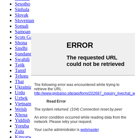
Sesotho
Sinhala
Slovak
Slovenian
Somali
Samoan
Scots Gaelic
Shona
Sindhi
Sundanese
Swahili
Tajik
Tamil
Telugu
Thai
Ukrainian
Urdu
Uzbek
Vietnamese
Welsh
Xhosa
Yiddish
Yoruba
Zulu
Kinyarwanda