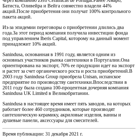
через компанию Zero Ceramicas de Portugal.Ранее Амаро,
Батиста, Оливейра и Вейга совместно владели 44%
акций.После приобретения они получат 100% контрольного
пакета акций.
Из-за эпидемии переговоры о приобретении длились два
года.За этот период компания получила инвестиции фонда
под управлением Iberis Capital, которому на данный момент
принадлежит 10% акций.
Sanindusa, основанная в 1991 году, является одним из
основных участников рынка сантехники в Португалии.Она
ориентирована на экспорт, 70% ее продукции идет на экспорт
и растет за счет органического роста и роста приобретений.В
2003 году Sanindusa Group приобрела Unisan, испанское
предприятие по производству сантехники.Впоследствии в
2011 году была создана 100-процентная дочерняя компания
Sanindusa UK Limited в Великобритании.
Sanindusa в настоящее время имеет пять заводов, на которых
работает более 460 сотрудников, которые производят
сантехническую керамику, акриловые изделия, ванны и
душевые панели, аксессуары для смесителей.
Время публикации: 31 декабря 2021 г.