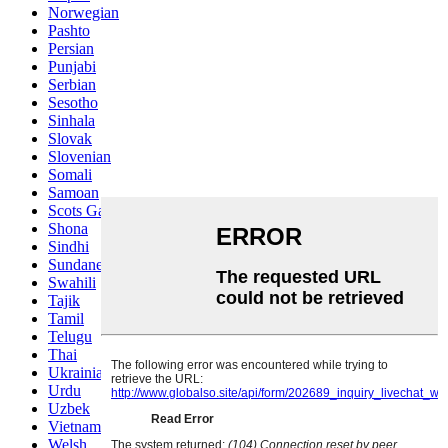
Norwegian
Pashto
Persian
Punjabi
Serbian
Sesotho
Sinhala
Slovak
Slovenian
Somali
Samoan
Scots Gaelic
Shona
Sindhi
Sundanese
Swahili
Tajik
Tamil
Telugu
Thai
Ukrainian
Urdu
Uzbek
Vietnamese
Welsh