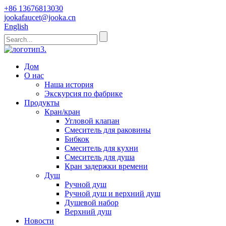
+86 13676813030
jookafaucet@jooka.cn
English
Дом
О нас
Наша история
Экскурсия по фабрике
Продукты
Кран/кран
Угловой клапан
Смеситель для раковины
Бибкок
Смеситель для кухни
Смеситель для душа
Кран задержки времени
Душ
Ручной душ
Ручной душ и верхний душ
Душевой набор
Верхний душ
Новости