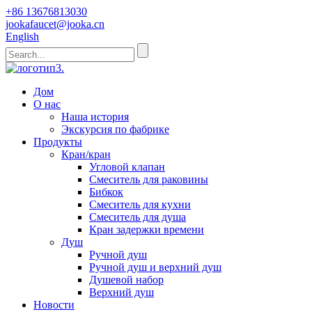
+86 13676813030
jookafaucet@jooka.cn
English
Дом
О нас
Наша история
Экскурсия по фабрике
Продукты
Кран/кран
Угловой клапан
Смеситель для раковины
Бибкок
Смеситель для кухни
Смеситель для душа
Кран задержки времени
Душ
Ручной душ
Ручной душ и верхний душ
Душевой набор
Верхний душ
Новости