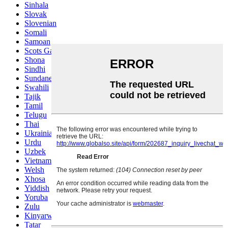
Sinhala
Slovak
Slovenian
Somali
Samoan
Scots Gaelic
Shona
Sindhi
Sundanese
Swahili
Tajik
Tamil
Telugu
Thai
Ukrainian
Urdu
Uzbek
Vietnamese
Welsh
Xhosa
Yiddish
Yoruba
Zulu
Kinyarwanda
Tatar