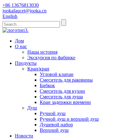
+86 13676813030
jookafaucet@jooka.cn
English
Дом
О нас
Наша история
Экскурсия по фабрике
Продукты
Кран/кран
Угловой клапан
Смеситель для раковины
Бибкок
Смеситель для кухни
Смеситель для душа
Кран задержки времени
Душ
Ручной душ
Ручной душ и верхний душ
Душевой набор
Верхний душ
Новости