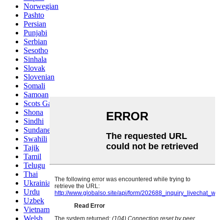
Norwegian
Pashto
Persian
Punjabi
Serbian
Sesotho
Sinhala
Slovak
Slovenian
Somali
Samoan
Scots Gaelic
Shona
Sindhi
Sundanese
Swahili
Tajik
Tamil
Telugu
Thai
Ukrainian
Urdu
Uzbek
Vietnamese
Welsh