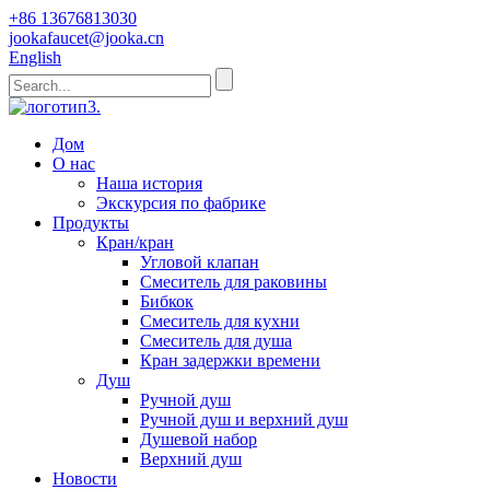
+86 13676813030
jookafaucet@jooka.cn
English
Дом
О нас
Наша история
Экскурсия по фабрике
Продукты
Кран/кран
Угловой клапан
Смеситель для раковины
Бибкок
Смеситель для кухни
Смеситель для душа
Кран задержки времени
Душ
Ручной душ
Ручной душ и верхний душ
Душевой набор
Верхний душ
Новости