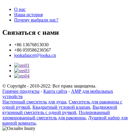
О нас
Наша история
Почему выбрали нас?
Связаться с нами
+86 13676813030
+86 059586236567
jookafaucet@jooka.cn
© Copyright - 2010-2022: Все права защищены.
Горячие продукты
-
Карта сайта
-
AMP для мобильных
устройств
Настенный смеситель для душа
,
Смеситель для раковины с
одной ручкой
,
Квадратный угловой клапан
,
Выдвижной
кухонный смеситель с одной ручкой
,
Полированный
хромированный смеситель для раковины
,
Душевой набор для
ванной комнаты
,