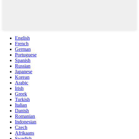
English
French
German
Portuguese
Spanish
Russian
Japanese
Korean
Arabic
Irish
Greek
Turkish
Italian
Danish
Romanian
Indonesian
Czech
Afrikaans
Swedish