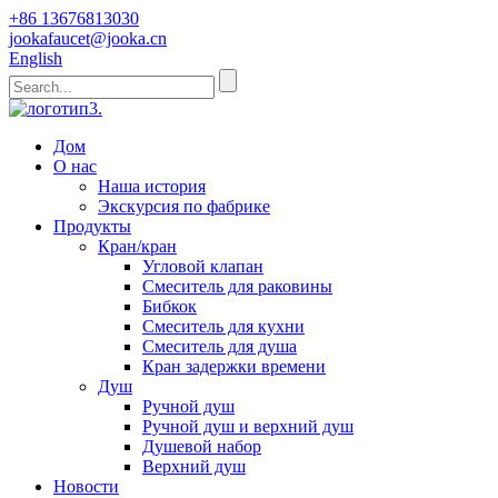
+86 13676813030
jookafaucet@jooka.cn
English
Дом
О нас
Наша история
Экскурсия по фабрике
Продукты
Кран/кран
Угловой клапан
Смеситель для раковины
Бибкок
Смеситель для кухни
Смеситель для душа
Кран задержки времени
Душ
Ручной душ
Ручной душ и верхний душ
Душевой набор
Верхний душ
Новости