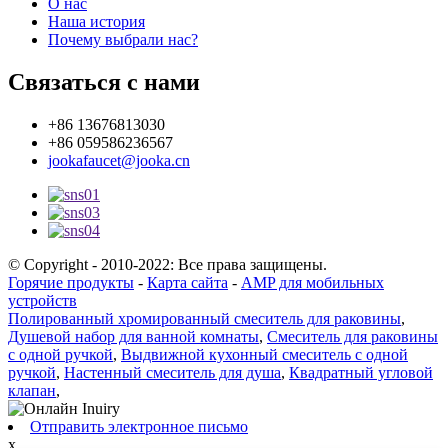
О нас
Наша история
Почему выбрали нас?
Связаться с нами
+86 13676813030
+86 059586236567
jookafaucet@jooka.cn
© Copyright - 2010-2022: Все права защищены.
Горячие продукты
-
Карта сайта
-
AMP для мобильных
устройств
Полированный хромированный смеситель для раковины
,
Душевой набор для ванной комнаты
,
Смеситель для раковины
с одной ручкой
,
Выдвижной кухонный смеситель с одной
ручкой
,
Настенный смеситель для душа
,
Квадратный угловой
клапан
,
Отправить электронное письмо
x