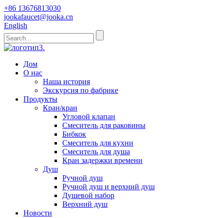
+86 13676813030
jookafaucet@jooka.cn
English
Дом
О нас
Наша история
Экскурсия по фабрике
Продукты
Кран/кран
Угловой клапан
Смеситель для раковины
Бибкок
Смеситель для кухни
Смеситель для душа
Кран задержки времени
Душ
Ручной душ
Ручной душ и верхний душ
Душевой набор
Верхний душ
Новости