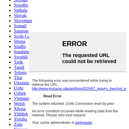
Sesotho
Sinhala
Slovak
Slovenian
Somali
Samoan
Scots Gaelic
Shona
Sindhi
Sundanese
Swahili
Tajik
Tamil
Telugu
Thai
Ukrainian
Urdu
Uzbek
Vietnamese
Welsh
Xhosa
Yiddish
Yoruba
Zulu