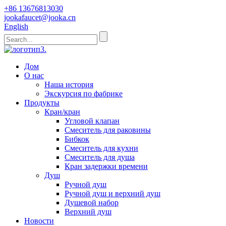
+86 13676813030
jookafaucet@jooka.cn
English
Дом
О нас
Наша история
Экскурсия по фабрике
Продукты
Кран/кран
Угловой клапан
Смеситель для раковины
Бибкок
Смеситель для кухни
Смеситель для душа
Кран задержки времени
Душ
Ручной душ
Ручной душ и верхний душ
Душевой набор
Верхний душ
Новости