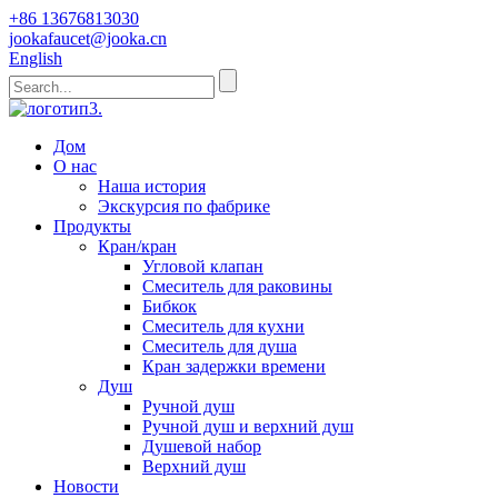
+86 13676813030
jookafaucet@jooka.cn
English
Дом
О нас
Наша история
Экскурсия по фабрике
Продукты
Кран/кран
Угловой клапан
Смеситель для раковины
Бибкок
Смеситель для кухни
Смеситель для душа
Кран задержки времени
Душ
Ручной душ
Ручной душ и верхний душ
Душевой набор
Верхний душ
Новости