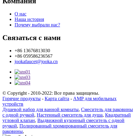
Компания
О нас
Наша история
Почему выбрали нас?
Связаться с нами
+86 13676813030
+86 059586236567
jookafaucet@jooka.cn
© Copyright - 2010-2022: Все права защищены.
Горячие продукты
-
Карта сайта
-
AMP для мобильных
устройств
Душевой набор для ванной комнаты
,
Смеситель для раковины
с одной ручкой
,
Настенный смеситель для душа
,
Квадратный
угловой клапан
,
Выдвижной кухонный смеситель с одной
ручкой
,
Полированный хромированный смеситель для
раковины
,