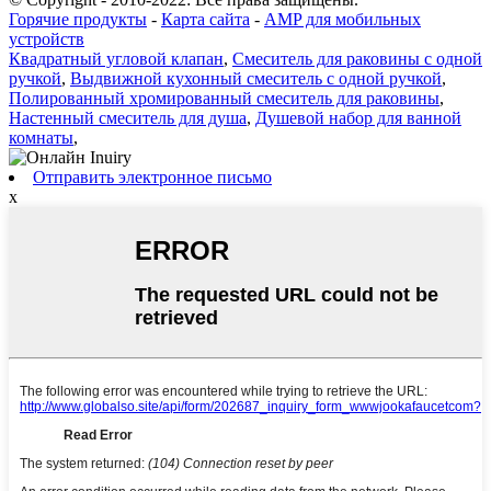
Горячие продукты
-
Карта сайта
-
AMP для мобильных
устройств
Квадратный угловой клапан
,
Смеситель для раковины с одной
ручкой
,
Выдвижной кухонный смеситель с одной ручкой
,
Полированный хромированный смеситель для раковины
,
Настенный смеситель для душа
,
Душевой набор для ванной
комнаты
,
Отправить электронное письмо
x