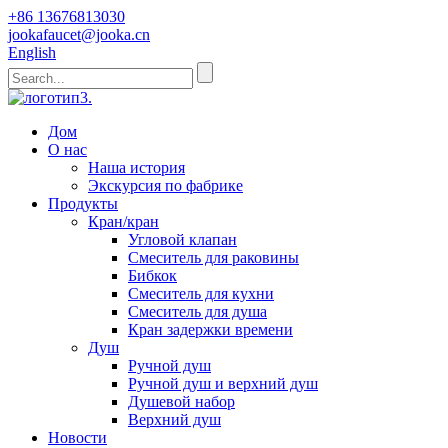
+86 13676813030
jookafaucet@jooka.cn
English
Дом
О нас
Наша история
Экскурсия по фабрике
Продукты
Кран/кран
Угловой клапан
Смеситель для раковины
Бибкок
Смеситель для кухни
Смеситель для душа
Кран задержки времени
Душ
Ручной душ
Ручной душ и верхний душ
Душевой набор
Верхний душ
Новости