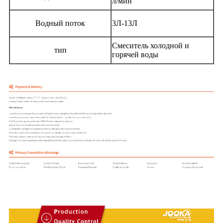
л/мин
Водный поток
3Л-13Л
Смеситель холодной и
тип
горячей воды