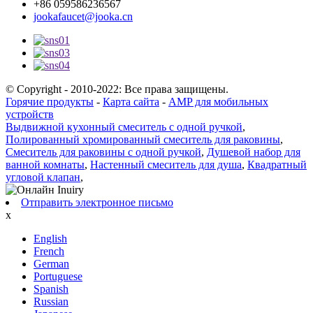
+86 059586236567
jookafaucet@jooka.cn
© Copyright - 2010-2022: Все права защищены.
Горячие продукты
-
Карта сайта
-
AMP для мобильных
устройств
Выдвижной кухонный смеситель с одной ручкой
,
Полированный хромированный смеситель для раковины
,
Смеситель для раковины с одной ручкой
,
Душевой набор для
ванной комнаты
,
Настенный смеситель для душа
,
Квадратный
угловой клапан
,
Отправить электронное письмо
x
English
French
German
Portuguese
Spanish
Russian