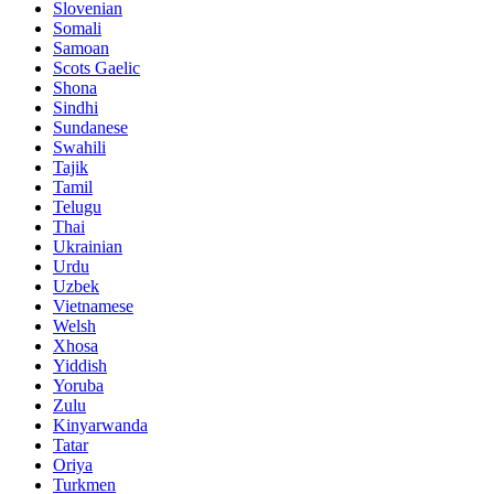
Slovenian
Somali
Samoan
Scots Gaelic
Shona
Sindhi
Sundanese
Swahili
Tajik
Tamil
Telugu
Thai
Ukrainian
Urdu
Uzbek
Vietnamese
Welsh
Xhosa
Yiddish
Yoruba
Zulu
Kinyarwanda
Tatar
Oriya
Turkmen