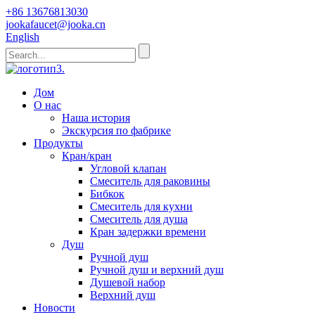
+86 13676813030
jookafaucet@jooka.cn
English
Дом
О нас
Наша история
Экскурсия по фабрике
Продукты
Кран/кран
Угловой клапан
Смеситель для раковины
Бибкок
Смеситель для кухни
Смеситель для душа
Кран задержки времени
Душ
Ручной душ
Ручной душ и верхний душ
Душевой набор
Верхний душ
Новости