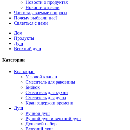
Новости о продуктах
Новости отрасли
Часто задаваемые вопросы
Почему выбрали нас?
Связаться с нами
Дом
Продукты
Душ
Верхний душ
Категории
Кран/кран
Угловой клапан
Смеситель для раковины
Бибкок
Смеситель для кухни
Смеситель для душа
Кран задержки времени
Душ
Ручной душ
Ручной душ и верхний душ
Душевой набор
Верхний душ