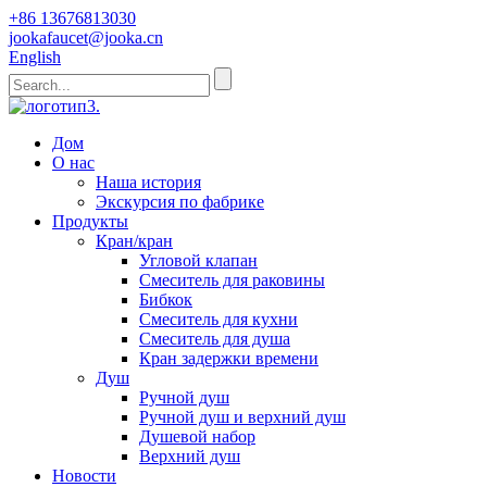
+86 13676813030
jookafaucet@jooka.cn
English
Дом
О нас
Наша история
Экскурсия по фабрике
Продукты
Кран/кран
Угловой клапан
Смеситель для раковины
Бибкок
Смеситель для кухни
Смеситель для душа
Кран задержки времени
Душ
Ручной душ
Ручной душ и верхний душ
Душевой набор
Верхний душ
Новости