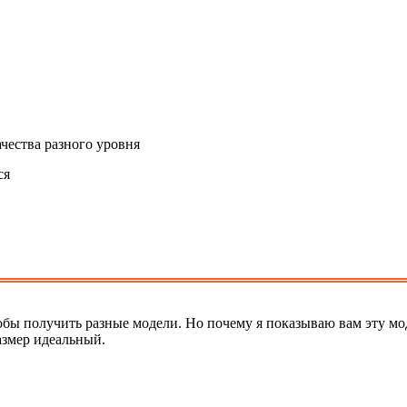
ачества разного уровня
ся
обы получить разные модели. Но почему я показываю вам эту мо
размер идеальный.