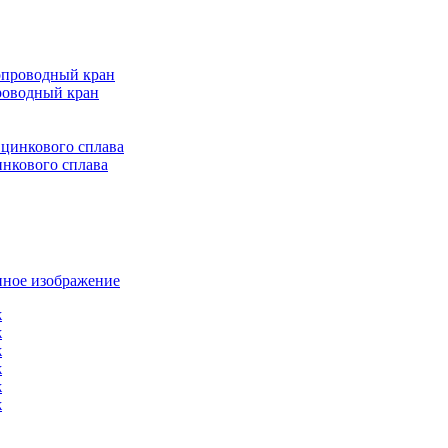
роводный кран
инкового сплава