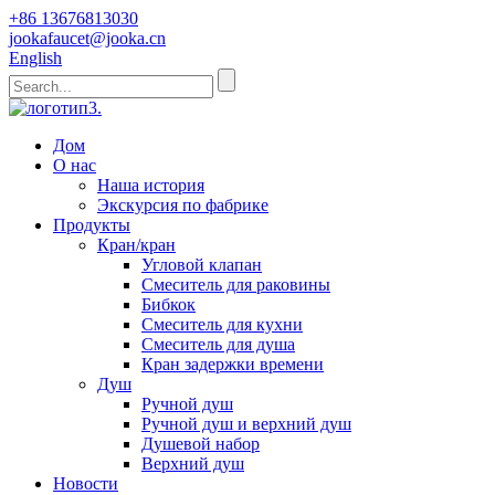
+86 13676813030
jookafaucet@jooka.cn
English
Дом
О нас
Наша история
Экскурсия по фабрике
Продукты
Кран/кран
Угловой клапан
Смеситель для раковины
Бибкок
Смеситель для кухни
Смеситель для душа
Кран задержки времени
Душ
Ручной душ
Ручной душ и верхний душ
Душевой набор
Верхний душ
Новости