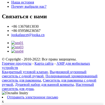
Наша история
Почему выбрали нас?
Связаться с нами
+86 13676813030
+86 059586236567
jookafaucet@jooka.cn
© Copyright - 2010-2022: Все права защищены.
Горячие продукты
-
Карта сайта
-
AMP для мобильных
устройств
Квадратный угловой клапан
,
Выдвижной кухонный
смеситель с одной ручкой
,
Полированный хромированный
смеситель для раковины
,
Смеситель для раковины с одной
ручкой
,
Душевой набор для ванной комнаты
,
Настенный
смеситель для душа
,
Отправить электронное письмо
x